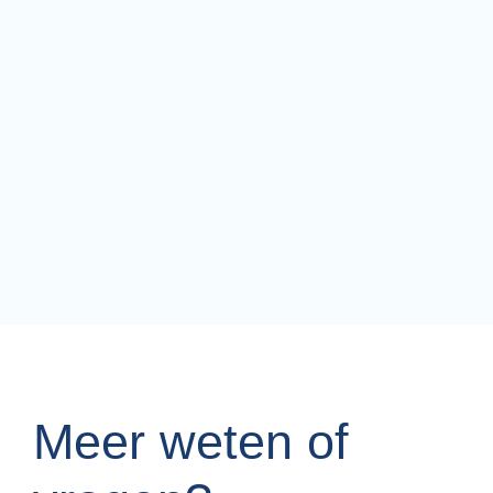
Condoleance
wie wil je de gelegenheid geven om afscheid
te nemen van jouw dierbare en hun
deelneming aan je te betuigen? op welke
manier past het bij bij je?
lees verder
Meer weten of