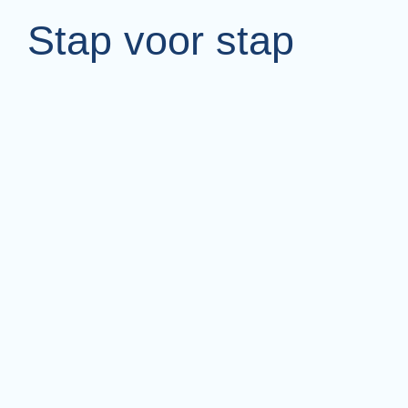
Stap voor stap
Uitvaartwensen
nadenken over je uitvaart is niet zo
vanzelfsprekend, toch kan het prettig en
geruststellend zijn je wensen te bespreken.
lees verder
Overlijden melden