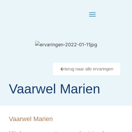
• kosten en verzekering
• nabestaandenloket
terug naar alle ervaringen
Vaarwel Marien
Vaarwel Marien