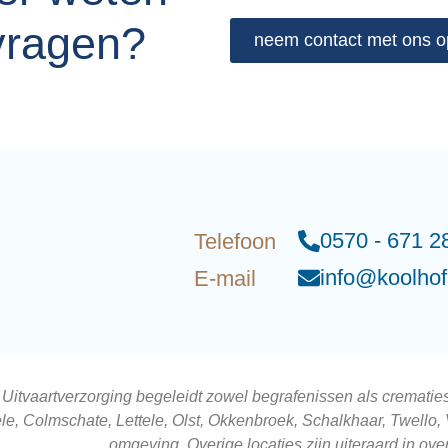
vragen?
neem contact met ons o
0570 - 671 2
Telefoon
info@koolhofu
E-mail
 Uitvaartverzorging begeleidt zowel begrafenissen als cremati
le, Colmschate, Lettele, Olst, Okkenbroek, Schalkhaar, Twello,
omgeving. Overige locaties zijn uiteraard in ove