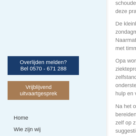
schoude
deze pra
De klein
zondagmi
Naarmate
met timm
Opa word
Overlijden melden?
Bel 0570 - 671 288
ziektepr
zelfstan
onderste
Vrijblijvend
uitvaartgesprek
hulp en 
Na het o
bereiden
Home
zelf op 
Wie zijn wij
suggesti