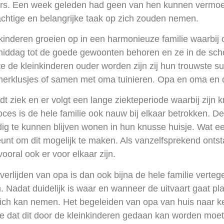
rs. Een week geleden had geen van hen kunnen vermoede
chtige en belangrijke taak op zich zouden nemen.
kinderen groeien op in een harmonieuze familie waarbij 
ddag tot de goede gewoonten behoren en ze in de schoolv
 de kleinkinderen ouder worden zijn zij hun trouwste su
erklusjes of samen met oma tuinieren. Opa en oma en de
t ziek en er volgt een lange ziekteperiode waarbij zij
oces is de hele familie ook nauw bij elkaar betrokken. 
dig te kunnen blijven wonen in hun knusse huisje. Wat een
unt om dit mogelijk te maken. Als vanzelfsprekend ontst
vooral ook er voor elkaar zijn.
verlijden van opa is dan ook bijna de hele familie verteg
. Nadat duidelijk is waar en wanneer de uitvaart gaat p
zich kan nemen. Het begeleiden van opa van huis naar k
e dat dit door de kleinkinderen gedaan kan worden moet