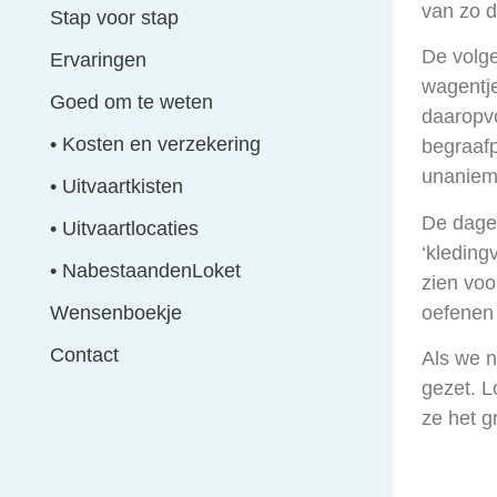
van zo d
Stap voor stap
De volg
Ervaringen
wagentj
Goed om te weten
daaropvo
• Kosten en verzekering
begraafp
unaniem 
• Uitvaartkisten
De dagen
• Uitvaartlocaties
‘kleding
• NabestaandenLoket
zien voo
oefenen 
Wensenboekje
Contact
Als we n
gezet. L
ze het g