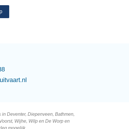
p
88
itvaart.nl
es in Deventer, Diepenveen, Bathmen,
 Voorst, Wijhe, Wilp en De Worp en
rleg mogelijk.