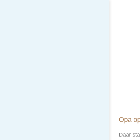
Opa op
Daar sta