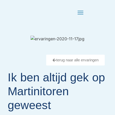
• kosten en verzekering
• nabestaandenloket
terug naar alle ervaringen
Ik ben altijd gek op
Martinitoren
geweest